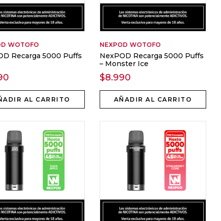
OD
WOTOFO
NEXPOD
WOTOFO
D Recarga 5000 Puffs
NexPOD Recarga 5000 Puffs
t
– Monster Ice
90
$
8.990
ÑADIR AL CARRITO
AÑADIR AL CARRITO