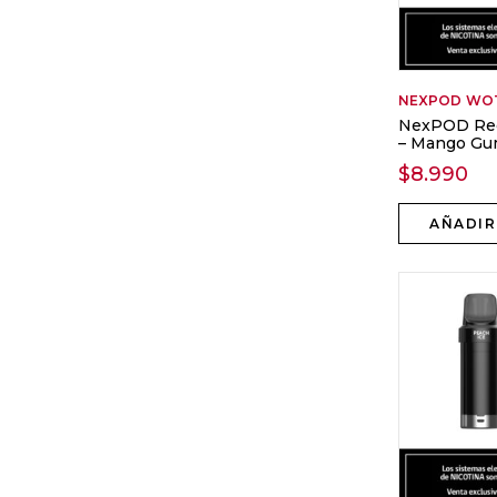
NEXPOD
WO
NexPOD Rec
– Mango G
$
8.990
AÑADIR