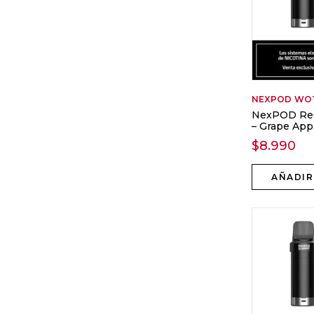
NEXPOD
WO
NexPOD Rec
– Grape App
$
8.990
AÑADIR