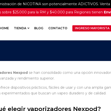
inistración de NICOTINA son potencialmente ADICTIVOS. Venta e
 sobre $25.000 para la RM y $40.000 para Regiones tienen
Enví
HOME
TIENDA
BLOG
CONTACTO
INGRESO MAYORISTA
adores Nexpod
se han consolidado como una opción innovadora 
vanzada y rendimiento superior.
frece dispositivos prácticos, fáciles de usar y con una amplia ga
 experimentados que buscan un vapeo duradero y de calidad.
ué elegir vaporizadores Nexpod?