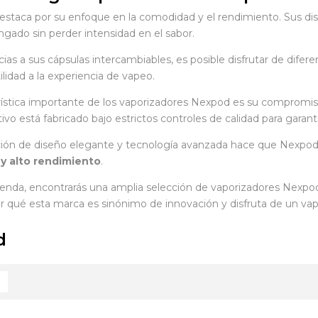
staca por su enfoque en la comodidad y el rendimiento. Sus di
ngado sin perder intensidad en el sabor.
as a sus cápsulas intercambiables, es posible disfrutar de difere
lidad a la experiencia de vapeo.
rística importante de los vaporizadores Nexpod es su compromiso c
ivo está fabricado bajo estrictos controles de calidad para garan
ón de diseño elegante y tecnología avanzada hace que Nexpod 
 y alto rendimiento
.
ienda, encontrarás una amplia selección de vaporizadores Nexpod o
 qué esta marca es sinónimo de innovación y disfruta de un va
d