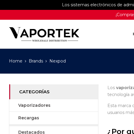
Los sistemas electrónicos de adm
¡Compras
Home
Brands
Nexpod
Los
vaporiz
CATEGORÍAS
tecnología a
Vaporizadores
Esta marca o
usuarios más
Recargas
¿Por q
Destacados