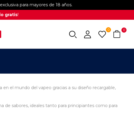
xclusiva para mayores de 18 años.
o gratis
!
0
0
en el mundo del vapeo gracias a su diseño recargable,
ma de sabores, ideales tanto para principiantes como para