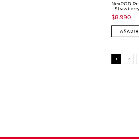
NexPOD Rec
– Strawberry
$
8.990
AÑADIR
1
2