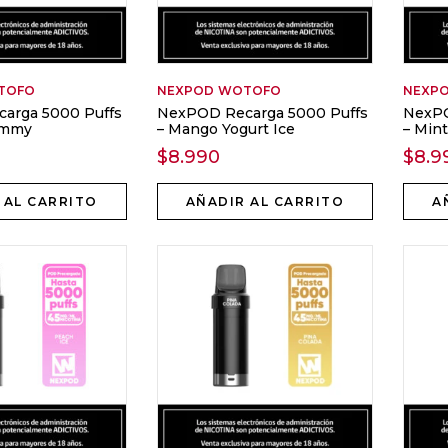
TOFO
NEXPOD
WOTOFO
NEXP
arga 5000 Puffs
NexPOD Recarga 5000 Puffs
NexPO
ummy
– Mango Yogurt Ice
– Min
$
8.990
$
8.9
 AL CARRITO
AÑADIR AL CARRITO
A