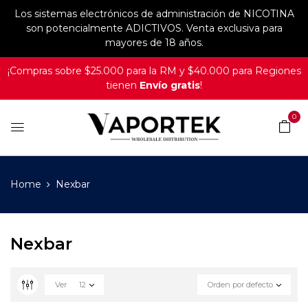
Los sistemas electrónicos de administración de NICOTINA
son potencialmente ADICTIVOS. Venta exclusiva para
mayores de 18 años.
¡Compras sobre $25.000 para la RM y $40.000 para Regiones
tienen
Envío gratis
!
0
Home
Nexbar
Nexbar
Ver
12
Orden por defecto