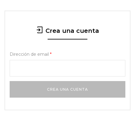
Crea una cuenta
Dirección de email
*