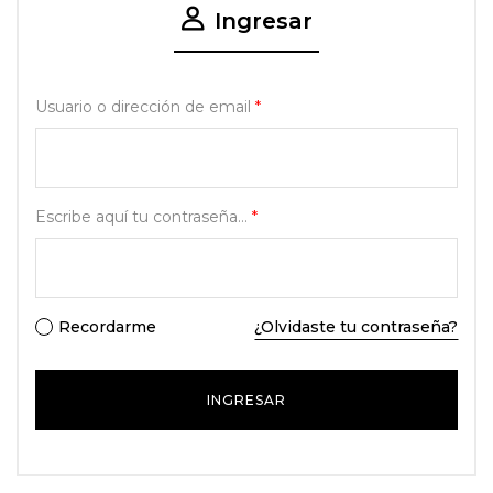
Ingresar
Usuario o dirección de email
*
Escribe aquí tu contraseña...
*
Recordarme
¿Olvidaste tu contraseña?