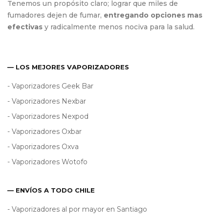
Tenemos un propósito claro; lograr que miles de
fumadores dejen de fumar,
entregando opciones mas
efectivas
y radicalmente menos nociva para la salud.
— LOS MEJORES VAPORIZADORES
- Vaporizadores Geek Bar
- Vaporizadores Nexbar
- Vaporizadores Nexpod
- Vaporizadores Oxbar
- Vaporizadores Oxva
- Vaporizadores Wotofo
— ENVÍOS A TODO CHILE
- Vaporizadores al por mayor en Santiago