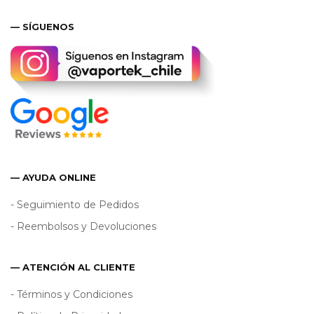
— SÍGUENOS
— AYUDA ONLINE
- Seguimiento de Pedidos
- Reembolsos y Devoluciones
— ATENCIÓN AL CLIENTE
- Términos y Condiciones