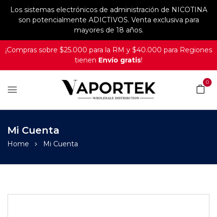
Los sistemas electrónicos de administración de NICOTINA
son potencialmente ADICTIVOS. Venta exclusiva para
mayores de 18 años.
¡Compras sobre $25.000 para la RM y $40.000 para Regiones
tienen
Envío gratis
!
0
Mi Cuenta
Home
Mi Cuenta