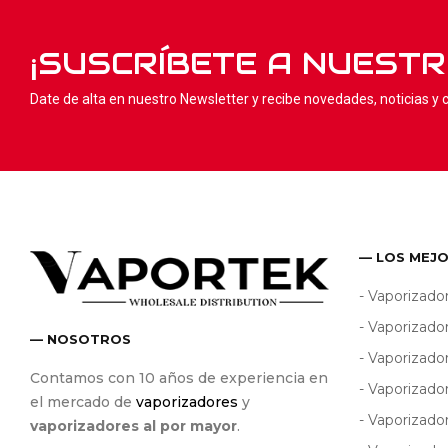
¡SUSCRÍBETE A NUEST
Date de alta en nuestro Newsletter y recibe novedades, noticias y
— LOS MEJ
- Vaporizado
- Vaporizado
— NOSOTROS
- Vaporizad
Contamos con 10 años de experiencia en
- Vaporizado
el mercado de
vaporizadores
y
- Vaporizado
vaporizadores al por mayor
.