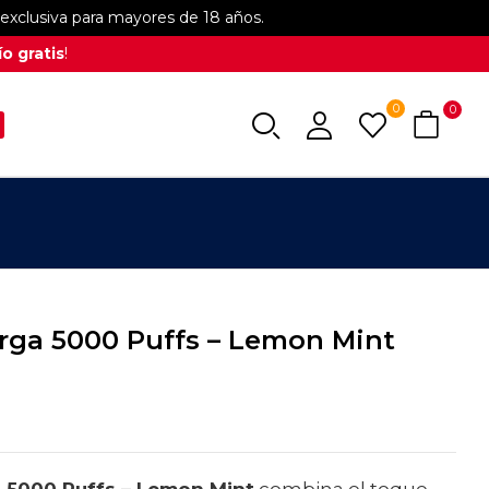
xclusiva para mayores de 18 años.
o gratis
!
0
0
ga 5000 Puffs – Lemon Mint
5000 Puffs – Lemon Mint
combina el toque