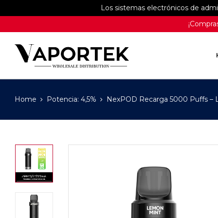
Los sistemas electrónicos de adm
¡Compras
Home
Potencia: 4,5%
NexPOD Recarga 5000 Puffs – 