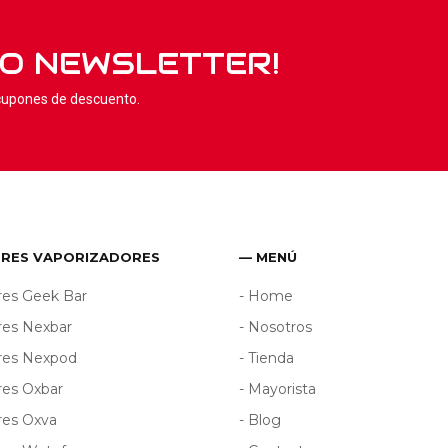
RO NEWSLETTER!
 cupones de descuento.
ORES VAPORIZADORES
— MENÚ
res Geek Bar
- Home
res Nexbar
- Nosotros
ores Nexpod
- Tienda
res Oxbar
- Mayorista
res Oxva
- Blog