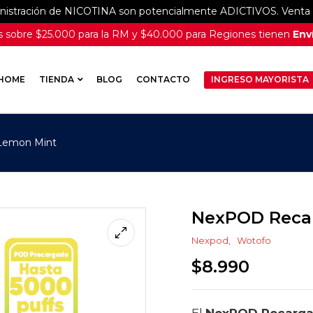
inistración de NICOTINA son potencialmente ADICTIVOS. Venta e
 sobre $25.000 para la RM y $40.000 para Regiones tienen
Enví
HOME
TIENDA
BLOG
CONTACTO
INGRESO MAYORISTA
Lemon Mint
NexPOD Recar
Nexpod
Wotofo
$
8.990
El
NexPOD Recarga 