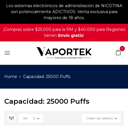
Los sistemas electrónicos de administración de NICOTINA
son potencialmente ADICTIVOS. Venta exclusiva para
mayores de 18 años.
¡Compras sobre $25.000 para la RM y $40.000 para Regiones
tienen
Envío gratis
!
0
Home
Capacidad: 25000 Puffs
Capacidad: 25000 Puffs
Ver
12
Orden por defecto