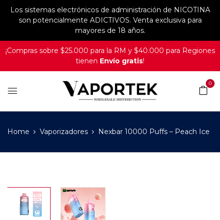
Los sistemas electrónicos de administración de NICOTINA
son potencialmente ADICTIVOS. Venta exclusiva para
mayores de 18 años.
¡Compras sobre $25.000 para la RM y $40.000 para Regiones
tienen
Envío gratis
!
0
Home
Vaporizadores
Nexbar 10000 Puffs – Peach Ice