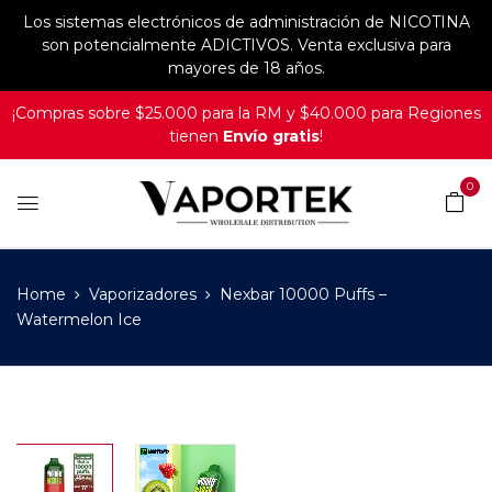
Los sistemas electrónicos de administración de NICOTINA
son potencialmente ADICTIVOS. Venta exclusiva para
mayores de 18 años.
¡Compras sobre $25.000 para la RM y $40.000 para Regiones
tienen
Envío gratis
!
0
Home
Vaporizadores
Nexbar 10000 Puffs –
Watermelon Ice