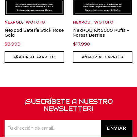
NEXPOD
WOTOFO
NEXPOD
WOTOFO
Nexpod Batería Stick Rose
NexPOD Kit 5000 Puffs –
Gold
Forest Berries
$
8.990
$
17.990
AÑADIR AL CARRITO
AÑADIR AL CARRITO
¡SUSCRÍBETE A NUESTRO
NEWSLETTER!