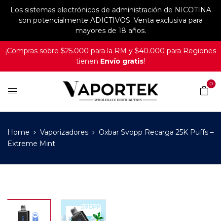
Los sistemas electrónicos de administración de NICOTINA
son potencialmente ADICTIVOS. Venta exclusiva para
mayores de 18 años.
¡Compras sobre $25.000 para la RM y $40.000 para Regiones
tienen
Envío gratis
!
0
Home
Vaporizadores
Oxbar Svopp Recarga 25K Puffs –
Extreme Mint