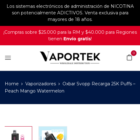
Los sistemas electrónicos de administración de NICOTINA
son potencialmente ADICTIVOS. Venta exclusiva para
mayores de 18 años.
¡Compras sobre $25.000 para la RM y $40.000 para Regiones
tienen
Envío gratis
!
0
Home
Vaporizadores
Oxbar Svopp Recarga 25K Puffs –
Peach Mango Watermelon