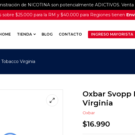
inistración de NICOTINA son potencialmente ADICTIVOS. Venta e
 sobre $25.000 para la RM y $40.000 para Regiones tienen
Enví
HOME
TIENDA
BLOG
CONTACTO
INGRESO MAYORISTA
 Tobacco Virginia
Oxbar Svopp 
Virginia
Oxbar
$
16.990