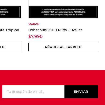
OXBAR
ta Tropical
Oxbar Mini 2200 Puffs – Uva Ice
$
7.990
ITO
AÑADIR AL CARRITO