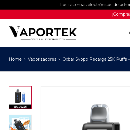
Los sistemas electrónicos de adm
¡Compras
Home
Vaporizadores
Oxbar Svopp Recarga 25K Puffs –