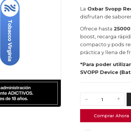
La
Oxbar Svopp Rec
disfrutan de sabore
Ofrece hasta
25000
boost, recarga rápid
compacto y pods re
práctica y llena de f
*Para poder utiliz
SVOPP Device (Bate
Comprar Ahora