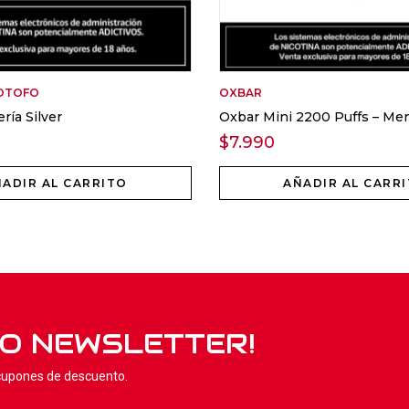
OTOFO
OXBAR
ría Silver
Oxbar Mini 2200 Puffs – Men
$
7.990
ADIR AL CARRITO
AÑADIR AL CARR
RO NEWSLETTER!
 cupones de descuento.