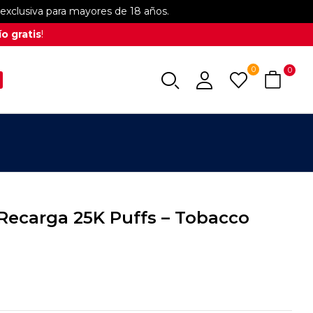
xclusiva para mayores de 18 años.
o gratis
!
0
0
Recarga 25K Puffs – Tobacco