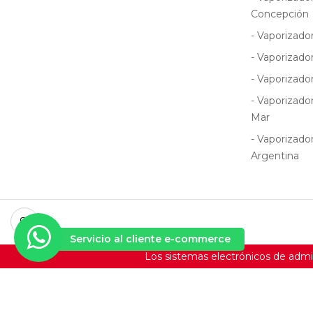
Concepción
- Vaporizado
- Vaporizado
- Vaporizado
- Vaporizado
Mar
- Vaporizado
Argentina
Servicio al cliente e-commerce
Los sistemas electrónicos de adm
Copyright © 2026 VAPORTEK |
www.vaportek.cl