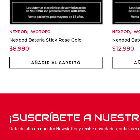
NEXPOD
WOTOFO
NEXPOD
W
Nexpod Batería Stick Rose Gold
Nexpod Bate
$
8.990
$
12.990
AÑADIR AL CARRITO
AÑ
¡SUSCRÍBETE A NUEST
Date de alta en nuestro Newsletter y recibe novedades, noticias y