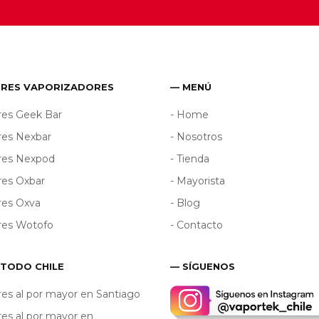
ORES VAPORIZADORES
— MENÚ
res Geek Bar
- Home
res Nexbar
- Nosotros
ores Nexpod
- Tienda
res Oxbar
- Mayorista
res Oxva
- Blog
res Wotofo
- Contacto
 TODO CHILE
— SÍGUENOS
res al por mayor en Santiago
res al por mayor en