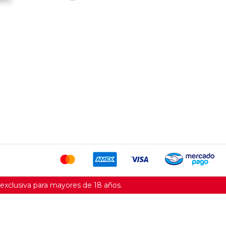
xclusiva para mayores de 18 años.
SOPORTE@VAPORTEK.CL
+56 9 8720 7925