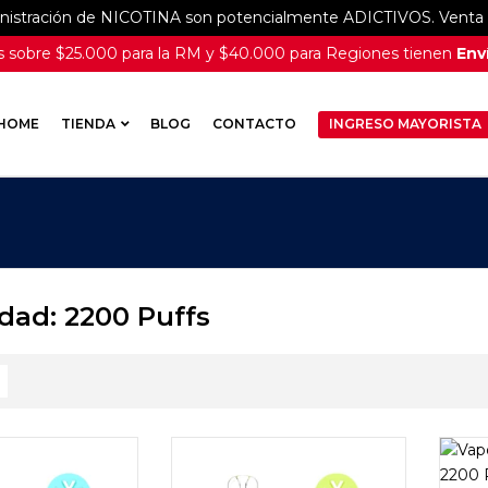
inistración de NICOTINA son potencialmente ADICTIVOS. Venta e
 sobre $25.000 para la RM y $40.000 para Regiones tienen
Enví
HOME
TIENDA
BLOG
CONTACTO
INGRESO MAYORISTA
dad: 2200 Puffs