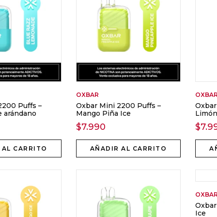
OXBAR
OXBA
2200 Puffs –
Oxbar Mini 2200 Puffs –
Oxbar
e arándano
Mango Piña Ice
Limón 
$
7.990
$
7.9
 AL CARRITO
AÑADIR AL CARRITO
A
OXBA
Oxbar
Ice