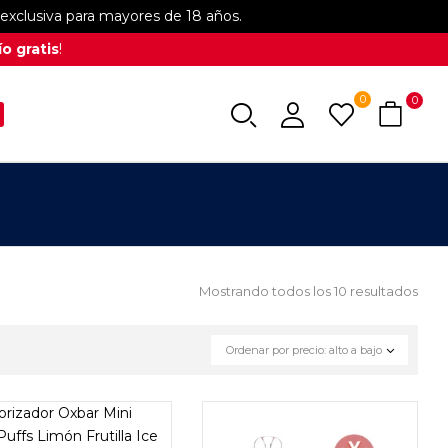
xclusiva para mayores de 18 años.
o gratis
!
0
0
Mostrando todos los 10 resultados
Ordenar por precio: alto a bajo