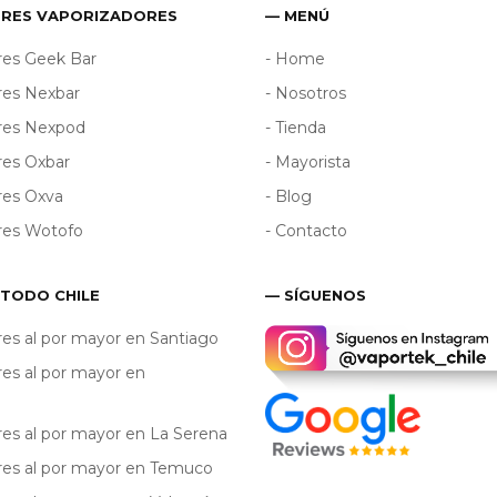
ORES VAPORIZADORES
— MENÚ
res Geek Bar
- Home
res Nexbar
- Nosotros
ores Nexpod
- Tienda
res Oxbar
- Mayorista
res Oxva
- Blog
res Wotofo
- Contacto
 TODO CHILE
— SÍGUENOS
res al por mayor en Santiago
res al por mayor en
res al por mayor en La Serena
res al por mayor en Temuco