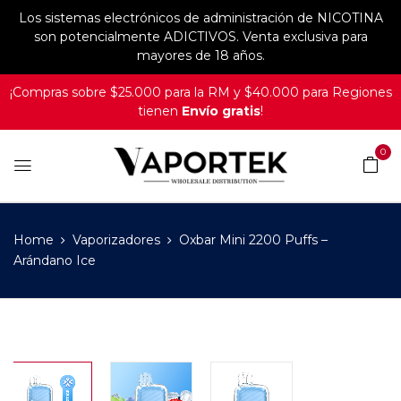
Los sistemas electrónicos de administración de NICOTINA
son potencialmente ADICTIVOS. Venta exclusiva para
mayores de 18 años.
¡Compras sobre $25.000 para la RM y $40.000 para Regiones
tienen
Envío gratis
!
0
Home
Vaporizadores
Oxbar Mini 2200 Puffs –
Arándano Ice