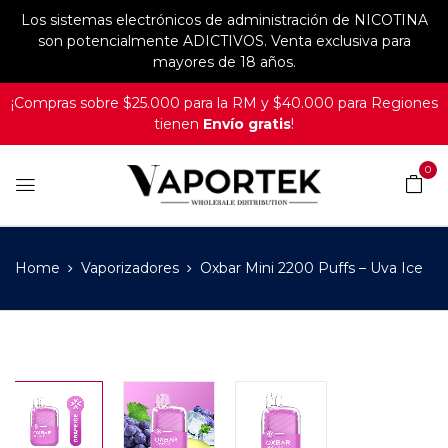
Los sistemas electrónicos de administración de NICOTINA
son potencialmente ADICTIVOS. Venta exclusiva para
mayores de 18 años.
¡Compras sobre $25.000 para la RM y $40.000 para Regiones
tienen
Envío gratis
!
0
Home
Vaporizadores
Oxbar Mini 2200 Puffs – Uva Ice