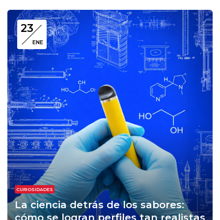
23
ENE
CURIOSIDADES
La ciencia detrás de los sabores:
cómo se logran perfiles tan realistas