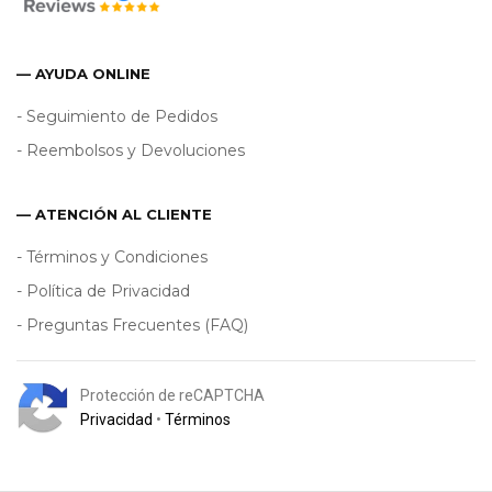
— AYUDA ONLINE
- Seguimiento de Pedidos
- Reembolsos y Devoluciones
— ATENCIÓN AL CLIENTE
- Términos y Condiciones
- Política de Privacidad
- Preguntas Frecuentes (FAQ)
Protección de reCAPTCHA
Privacidad
•
Términos