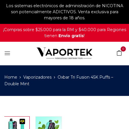
Los sistemas electrónicos de administración de NICOTINA
son potencialmente ADICTIVOS. Venta exclusiva para
mayores de 18 años.
¡Compras sobre $25.000 para la RM y $40.000 para Regiones
tienen
Envío gratis
!
0
Home
Vaporizadores
Oxbar Tri Fusion 45K Puffs –
Double Mint