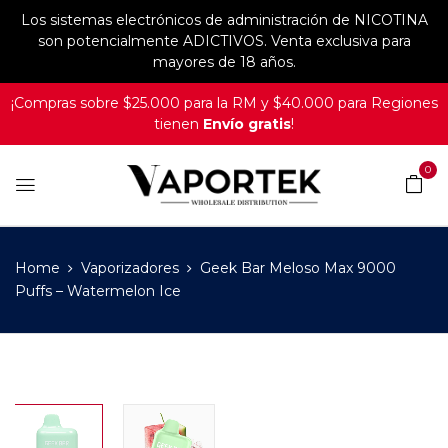
Los sistemas electrónicos de administración de NICOTINA
son potencialmente ADICTIVOS. Venta exclusiva para
mayores de 18 años.
¡Compras sobre $25.000 para la RM y $40.000 para Regiones
tienen
Envío gratis
!
0
Home
Vaporizadores
Geek Bar Meloso Max 9000
Puffs – Watermelon Ice