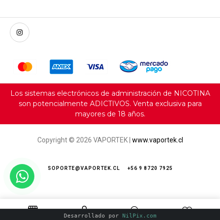
Los sistemas electrónicos de administración de NICOTINA
son potencialmente ADICTIVOS. Venta exclusiva para
mayores de 18 años.
Copyright © 2026 VAPORTEK |
www.vaportek.cl
SOPORTE@VAPORTEK.CL
+56 9 8720 7925
Servicio al cliente e-commerce
Desarrollado por
NilPix.com