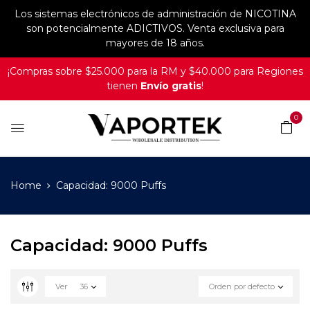
Los sistemas electrónicos de administración de NICOTINA
son potencialmente ADICTIVOS. Venta exclusiva para
mayores de 18 años.
¡Compras sobre $25.000 para la RM y $40.000 para Regiones
tienen
Envío gratis
!
0
Home
Capacidad: 9000 Puffs
Capacidad: 9000 Puffs
Ver
36
Orden por defecto