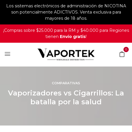
Los sistemas electrónicos de administración de NICOTINA
son potencialmente ADICTIVOS. Venta exclusiva para
mayores de 18 años.
¡Compras sobre $25.000 para la RM y $40.000 para Regiones
tienen
Envío gratis
!
0
COMPARATIVAS
Vaporizadores vs Cigarrillos: La
batalla por la salud