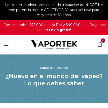
Los sistemas electrónicos de administración de NICOTINA
son potencialmente ADICTIVOS. Venta exclusiva para
mayores de 18 años.
¡Compras sobre $25.000 para la RM y $40.000 para Regiones
tienen
Envío gratis
!
0
,
CONSEJOS
VAPEAR
¿Nuevo en el mundo del vapeo?
Lo que debes saber