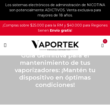
Los sistemas electrónicos de administración de NICOTINA
son potencialmente ADICTIVOS. Venta exclusiva para
mayores de 18 años.
¡Compras sobre $25.000 para la RM y $40.000 para Regiones
tienen
Envío gratis
!
0
MANTENIMIENTO
Guía definitiva para el
mantenimiento de tus
vaporizadores: ¡Mantén tu
dispositivo en óptimas
condiciones!