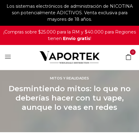
Los sistemas electrónicos de administración de NICOTINA
son potencialmente ADICTIVOS. Venta exclusiva para
mayores de 18 años.
¡Compras sobre $25.000 para la RM y $40.000 para Regiones
tienen
Envío gratis
!
0
MITOS Y REALIDADES
Desmintiendo mitos: lo que no
deberías hacer con tu vape,
aunque lo veas en redes