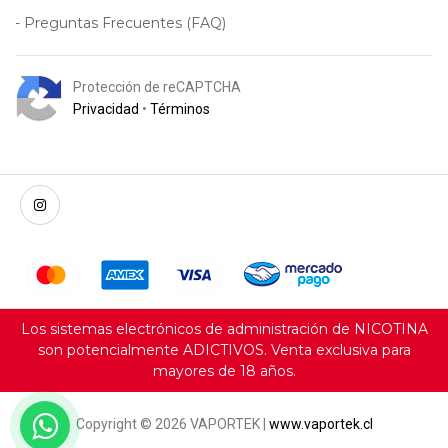
- Preguntas Frecuentes (FAQ)
Protección de reCAPTCHA
Privacidad
•
Términos
Los sistemas electrónicos de administración de NICOTINA
son potencialmente ADICTIVOS. Venta exclusiva para
mayores de 18 años.
Servicio al cliente e-commerce
Copyright © 2026 VAPORTEK |
www.vaportek.cl