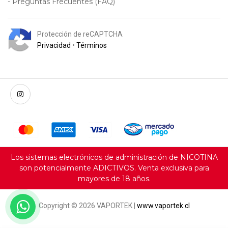
- Preguntas Frecuentes (FAQ)
Protección de reCAPTCHA
Privacidad
•
Términos
Los sistemas electrónicos de administración de NICOTINA
son potencialmente ADICTIVOS. Venta exclusiva para
mayores de 18 años.
Servicio al cliente e-commerce
Copyright © 2026 VAPORTEK |
www.vaportek.cl