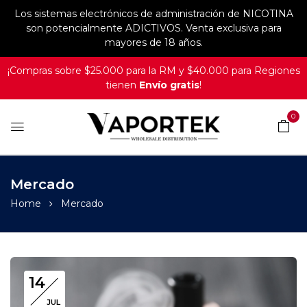
Los sistemas electrónicos de administración de NICOTINA
son potencialmente ADICTIVOS. Venta exclusiva para
mayores de 18 años.
¡Compras sobre $25.000 para la RM y $40.000 para Regiones
tienen
Envío gratis
!
0
Mercado
Home
Mercado
14
JUL