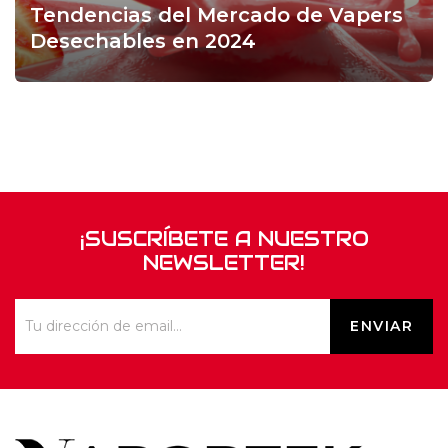
Tendencias del Mercado de Vapers
Desechables en 2024
¡SUSCRÍBETE A NUESTRO
NEWSLETTER!