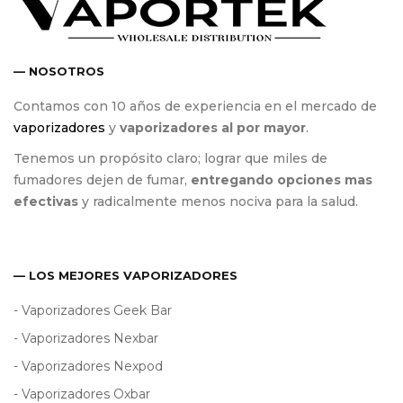
— NOSOTROS
Contamos con 10 años de experiencia en el mercado de
vaporizadores
y
vaporizadores al por mayor
.
Tenemos un propósito claro; lograr que miles de
fumadores dejen de fumar,
entregando opciones mas
efectivas
y radicalmente menos nociva para la salud.
— LOS MEJORES VAPORIZADORES
- Vaporizadores Geek Bar
- Vaporizadores Nexbar
- Vaporizadores Nexpod
- Vaporizadores Oxbar