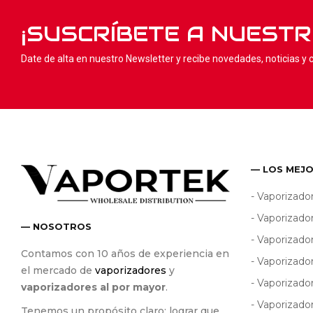
¡SUSCRÍBETE A NUEST
Date de alta en nuestro Newsletter y recibe novedades, noticias y
— LOS MEJ
- Vaporizado
- Vaporizado
— NOSOTROS
- Vaporizad
Contamos con 10 años de experiencia en
- Vaporizado
el mercado de
vaporizadores
y
- Vaporizado
vaporizadores al por mayor
.
- Vaporizado
Tenemos un propósito claro; lograr que