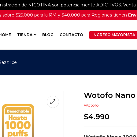
inistración de NICOTINA son potencialmente ADICTIVOS. Venta e
 sobre $25.000 para la RM y $40.000 para Regiones tienen
Enví
HOME
TIENDA
BLOG
CONTACTO
INGRESO MAYORISTA
Razz Ice
Wotofo Nano 1
Wotofo
$
4.990
Wotofo Nano 1000 P