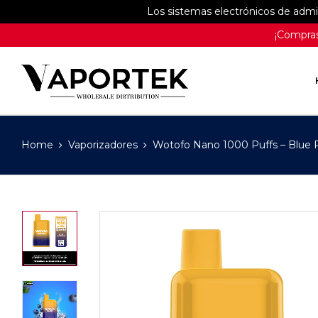
Los sistemas electrónicos de adm
¡Compras
Home
Vaporizadores
Wotofo Nano 1000 Puffs – Blue 