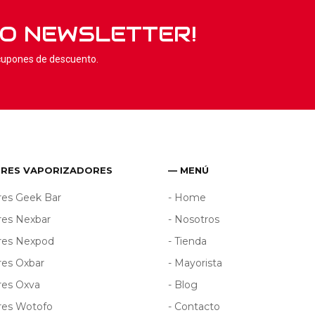
RO NEWSLETTER!
 cupones de descuento.
ORES VAPORIZADORES
— MENÚ
res Geek Bar
- Home
res Nexbar
- Nosotros
ores Nexpod
- Tienda
res Oxbar
- Mayorista
res Oxva
- Blog
res Wotofo
- Contacto