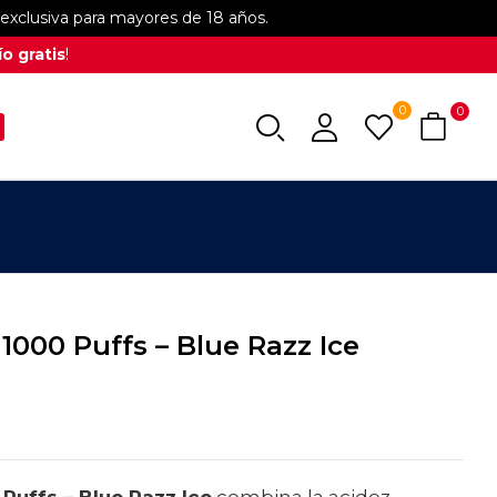
xclusiva para mayores de 18 años.
o gratis
!
0
0
000 Puffs – Blue Razz Ice
uffs – Blue Razz Ice
combina la acidez