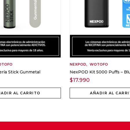
OTOFO
NEXPOD
WOTOFO
ría Stick Gunmetal
NexPOD Kit 5000 Puffs – Blu
$
17.990
ADIR AL CARRITO
AÑADIR AL CARR