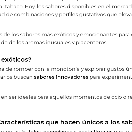
 al tabaco. Hoy, los sabores disponibles en el merca
ad de combinaciones y perfiles gustativos que elevan
s de los sabores más exóticos y emocionantes para q
ndo de los aromas inusuales y placenteros.
 exóticos?
rma de romper con la monotonía y explorar gustos ú
uarios buscan
sabores innovadores
para experimenta
en ser ideales para aquellos momentos de ocio o re
aracterísticas que hacen únicos a los sa
ar notas
frutales, especiadas y hasta florales
para of