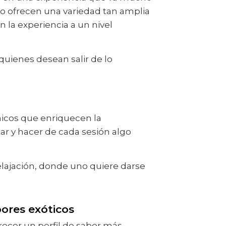
do ofrecen una variedad tan amplia
 la experiencia a un nivel
uienes desean salir de lo
nicos que enriquecen la
r y hacer de cada sesión algo
lajación, donde uno quiere darse
bores exóticos
recer un perfil de sabor más