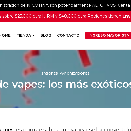
inistración de NICOTINA son potencialmente ADICTIVOS. Venta e
 sobre $25.000 para la RM y $40.000 para Regiones tienen
Enví
HOME
TIENDA
BLOG
CONTACTO
INGRESO MAYORISTA
,
SABORES
VAPORIZADORES
de vapes: los más exótico
 vapes
, es porque sabes que vapear se ha convertid