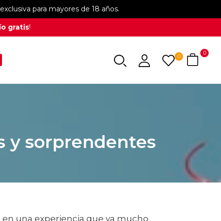
xclusiva para mayores de 18 años.
o gratis
!
0
0
s y sorprendentes
o en una experiencia que va mucho