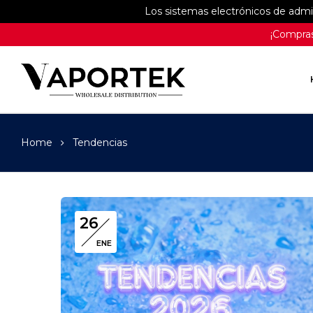
Los sistemas electrónicos de adm
¡Compras
Home
Tendencias
26
ENE