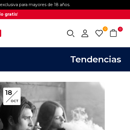
xclusiva para mayores de 18 años.
o gratis
!
0
0
Tendencias
18
OCT