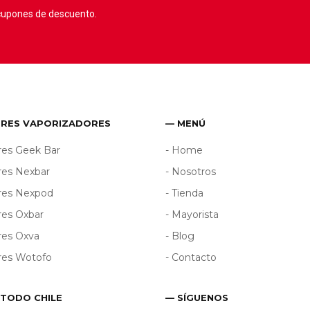
 cupones de descuento.
ORES VAPORIZADORES
— MENÚ
res Geek Bar
- Home
res Nexbar
- Nosotros
ores Nexpod
- Tienda
res Oxbar
- Mayorista
res Oxva
- Blog
res Wotofo
- Contacto
 TODO CHILE
— SÍGUENOS