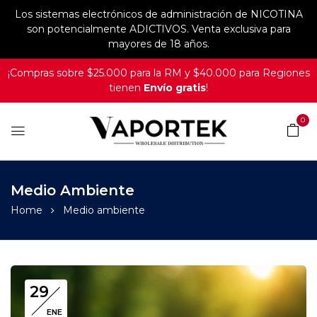
Los sistemas electrónicos de administración de NICOTINA
son potencialmente ADICTIVOS. Venta exclusiva para
mayores de 18 años.
¡Compras sobre $25.000 para la RM y $40.000 para Regiones
tienen
Envío gratis
!
0
Medio Ambiente
Home
Medio ambiente
29
ENE