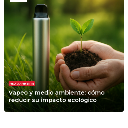
MEDIO AMBIENTE
Vapeo y medio ambiente: cómo
reducir su impacto ecológico