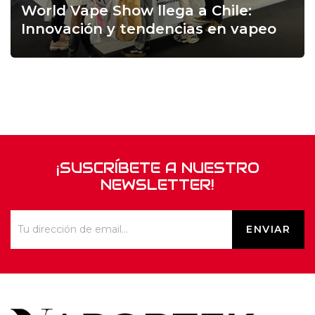
World Vape Show llega a Chile:
Innovación y tendencias en vapeo
¡SUSCRÍBETE A NUESTRO
NEWSLETTER!