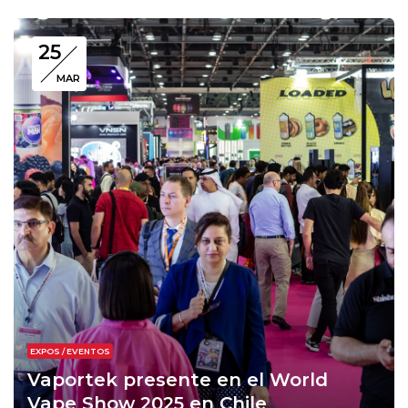
25
MAR
EXPOS / EVENTOS
Vaportek presente en el World
Vape Show 2025 en Chile