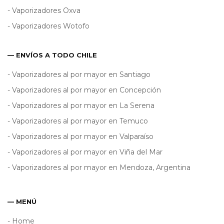
- Vaporizadores Oxva
- Vaporizadores Wotofo
— ENVÍOS A TODO CHILE
- Vaporizadores al por mayor en Santiago
- Vaporizadores al por mayor en Concepción
- Vaporizadores al por mayor en La Serena
- Vaporizadores al por mayor en Temuco
- Vaporizadores al por mayor en Valparaíso
- Vaporizadores al por mayor en Viña del Mar
- Vaporizadores al por mayor en Mendoza, Argentina
— MENÚ
- Home