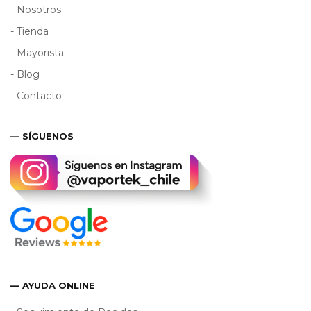
- Nosotros
- Tienda
- Mayorista
- Blog
- Contacto
— SÍGUENOS
— AYUDA ONLINE