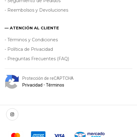
- Seguimiento de Pedidos
- Reembolsos y Devoluciones
— ATENCIÓN AL CLIENTE
- Términos y Condiciones
- Política de Privacidad
- Preguntas Frecuentes (FAQ)
Protección de reCAPTCHA
Privacidad
•
Términos