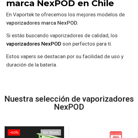
marca
NexPOD
en Chile
En Vaportek te ofrecemos los mejores modelos de
vaporizadores marca NexPOD.
Si estás buscando vaporizadores de calidad, los
vaporizadores NexPOD
son perfectos para tí.
Estos vapers se destacan por su facilidad de uso y
duración de la batería.
Nuestra selección de vaporizadores
NexPOD
-40%
Sin Stock