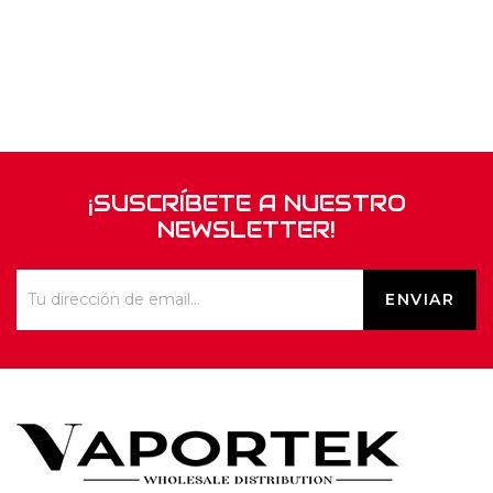
¡SUSCRÍBETE A NUESTRO
NEWSLETTER!