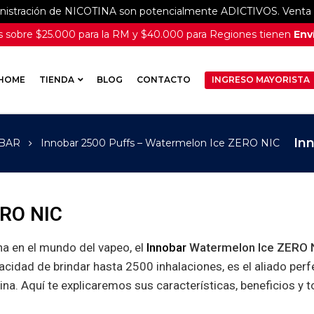
inistración de NICOTINA son potencialmente ADICTIVOS. Venta e
 sobre $25.000 para la RM y $40.000 para Regiones tienen
Enví
HOME
TIENDA
BLOG
CONTACTO
INGRESO MAYORISTA
In
OBAR
Innobar 2500 Puffs – Watermelon Ice ZERO NIC
ERO NIC
na en el mundo del vapeo, el
Innobar
Watermelon Ice ZERO 
acidad de brindar hasta 2500 inhalaciones, es el aliado perf
ina. Aquí te explicaremos sus características, beneficios y 