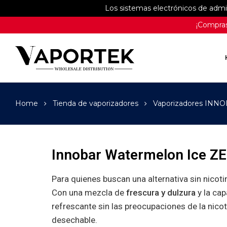
Los sistemas electrónicos de adm
¡Compras
Home
Tienda de vaporizadores
Vaporizadores INN
Innobar Watermelon Ice Z
Para quienes buscan una alternativa sin nicoti
Con una mezcla de
frescura y dulzura
y la cap
refrescante sin las preocupaciones de la nicot
desechable.