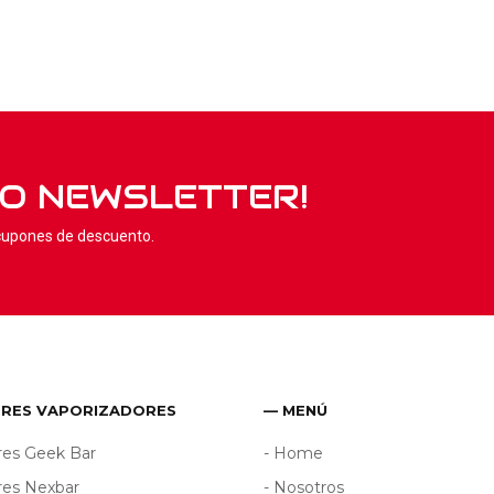
RO NEWSLETTER!
 cupones de descuento.
ORES VAPORIZADORES
— MENÚ
res Geek Bar
- Home
res Nexbar
- Nosotros