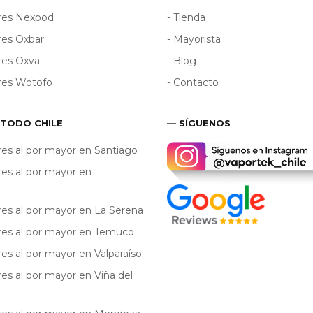
ores Nexpod
- Tienda
res Oxbar
- Mayorista
res Oxva
- Blog
res Wotofo
- Contacto
 TODO CHILE
— SÍGUENOS
res al por mayor en Santiago
res al por mayor en
res al por mayor en La Serena
res al por mayor en Temuco
res al por mayor en Valparaíso
res al por mayor en Viña del