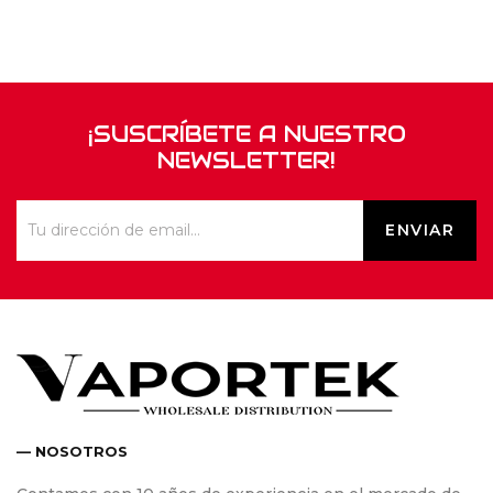
¡SUSCRÍBETE A NUESTRO
NEWSLETTER!
— NOSOTROS