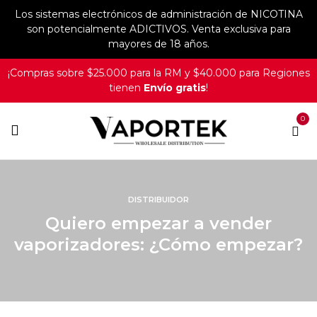
Los sistemas electrónicos de administración de NICOTINA
son potencialmente ADICTIVOS. Venta exclusiva para
mayores de 18 años.
¡Compras sobre $25.000 para la RM y $40.000 para Regiones
tienen
Envío gratis
!
0
DISTRIBUIDOR
Quiero empezar a vender
vaporizadores: ¿Cómo empezar?