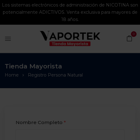
Los sistemas electrónicos de administración de NICOTINA son
potencialmente ADICTIVOS. Venta exclusiva para mayores de
18 años.
0
Tienda Mayorista
Home
Registro Persona Natural
Nombre Completo
*