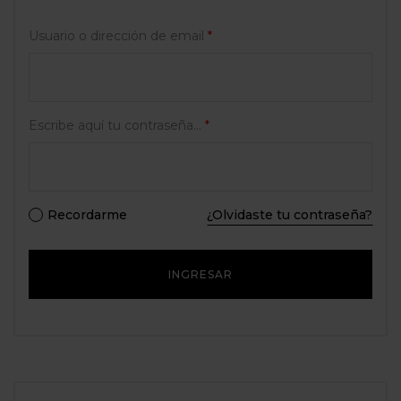
Usuario o dirección de email
*
Escribe aquí tu contraseña...
*
Recordarme
¿Olvidaste tu contraseña?