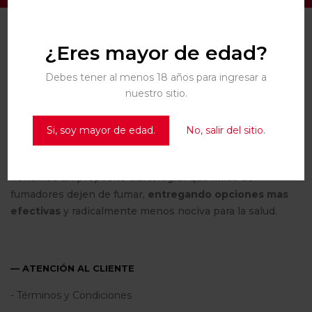
¿Eres mayor de edad?
— NOSOTROS
Debes tener al menos 18 años para ingresar a
nuestro sitio.
Si, soy mayor de edad.
No, salir del sitio.
Contamos con 10 años de experiencia en el mercado de
vaporizadores
y
vaporizadores al por mayor
.
Tenemos un propósito claro; lograr que miles de
fumadores dejen de fumar,
entregando opciones mas
efectivas
y radicalmente menos nociva para la salud.
— ATENCIÓN AL CLIENTE
- Términos y Condiciones