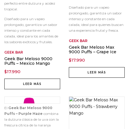
perfecto entre dulzura y acidez
Diseñado para un vapeo
tropical.
prolongado, garantiza un sabor
Diseñado para un vapeo
intenso y constante en cada
prolongado, garantiza un sabor
calada, ideal para quienes buscan
intenso y constante en cada
una experiencia frutal y fresca.
calada, ideal para los amantes de
GEEK BAR
los sabores exóticos y frutales.
Geek Bar Meloso Max
9000 Puffs – Grape Ice
GEEK BAR
Geek Bar Meloso 9000
$
17.990
Puffs – Mexico Mango
$
17.990
LEER MÁS
LEER MÁS
El
Geek Bar Meloso 9000
Puffs – Purple Haze
combina
la dulzura clásica de la uva con la
frescura cítrica de la naranja