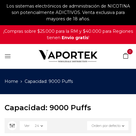
Los sistemas electrónicos de administración de NICOTINA
son potencialmente ADICTIVOS. Venta exclusiva para
mayores de 18 años.
¡Compras sobre $25.000 para la RM y $40.000 para Regiones
tienen
Envío gratis
!
0
Home
Capacidad: 9000 Puffs
Capacidad: 9000 Puffs
Ver
24
Orden por defecto