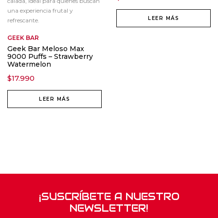
calada, ideal para quienes buscan
una experiencia frutal y
LEER MÁS
refrescante.
GEEK BAR
Geek Bar Meloso Max
9000 Puffs – Strawberry
Watermelon
$
17.990
LEER MÁS
¡SUSCRÍBETE A NUESTRO
NEWSLETTER!