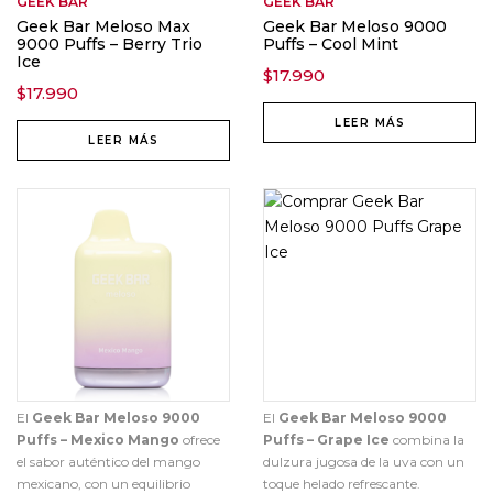
GEEK BAR
GEEK BAR
Geek Bar Meloso Max
Geek Bar Meloso 9000
9000 Puffs – Berry Trio
Puffs – Cool Mint
Ice
$
17.990
$
17.990
LEER MÁS
LEER MÁS
El
Geek Bar Meloso 9000
El
Geek Bar Meloso 9000
Puffs – Mexico Mango
ofrece
Puffs – Grape Ice
combina la
el sabor auténtico del mango
dulzura jugosa de la uva con un
mexicano, con un equilibrio
toque helado refrescante.