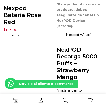
*Para poder utilizar este
Nexpod
producto, debes
Batería Rose
asegurarte de tener un
Red
NexPOD Device
(Batería).
$
12.990
Nexpod
Wotofo
Leer más
NexPOD
Recarga 5000
Puffs –
Strawberry
Mango
Servicio al cliente e-commerce
$
8.990
Añadir al carrito
1
2