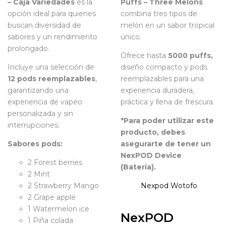
– Caja Variedades
es la
Puffs – Three Melons
opción ideal para quienes
combina tres tipos de
buscan diversidad de
melón en un sabor tropical
sabores y un rendimiento
único.
prolongado.
Ofrece hasta
5000 puffs,
Incluye una selección de
diseño compacto y pods
12
pods reemplazables
,
reemplazables para una
garantizando una
experiencia duradera,
experiencia de vapeo
práctica y llena de frescura.
personalizada y sin
*Para poder utilizar este
interrupciones.
producto, debes
Sabores pods:
asegurarte de tener un
NexPOD Device
2 Forest berries
(Batería).
2 Mint
2 Strawberry Mango
Nexpod
Wotofo
2 Grape apple
1 Watermelon ice
NexPOD
1 Piña colada