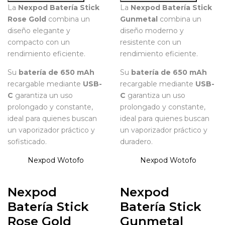
La
Nexpod Batería Stick
La
Nexpod Batería Stick
Rose Gold
combina un
Gunmetal
combina un
diseño elegante y
diseño moderno y
compacto con un
resistente con un
rendimiento eficiente.
rendimiento eficiente.
Su
batería de 650 mAh
Su
batería de 650 mAh
recargable mediante
USB-
recargable mediante
USB-
C
garantiza un uso
C
garantiza un uso
prolongado y constante,
prolongado y constante,
ideal para quienes buscan
ideal para quienes buscan
un vaporizador práctico y
un vaporizador práctico y
sofisticado.
duradero.
Nexpod
Wotofo
Nexpod
Wotofo
Nexpod
Nexpod
Batería Stick
Batería Stick
Rose Gold
Gunmetal