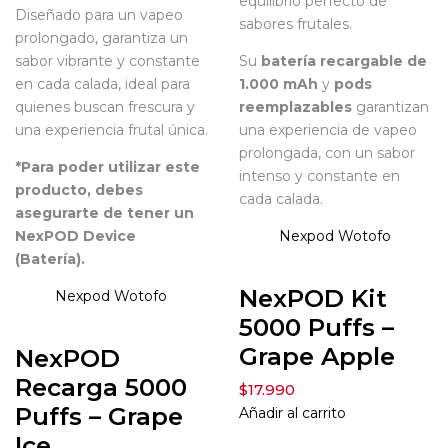
equilibrio perfecto de
Diseñado para un vapeo
sabores frutales.
prolongado, garantiza un
sabor vibrante y constante
Su
batería recargable de
en cada calada, ideal para
1.000 mAh
y
pods
quienes buscan frescura y
reemplazables
garantizan
una experiencia frutal única.
una experiencia de vapeo
prolongada, con un sabor
*Para poder utilizar este
intenso y constante en
producto, debes
cada calada.
asegurarte de tener un
NexPOD Device
Nexpod
Wotofo
(Batería).
NexPOD Kit
Nexpod
Wotofo
5000 Puffs –
Grape Apple
NexPOD
Recarga 5000
$
17.990
Puffs – Grape
Añadir al carrito
Ice