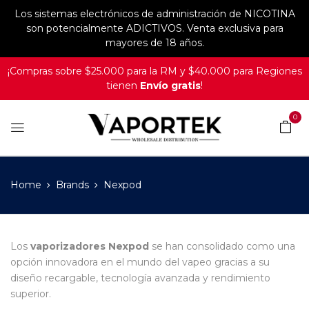
Los sistemas electrónicos de administración de NICOTINA
son potencialmente ADICTIVOS. Venta exclusiva para
mayores de 18 años.
¡Compras sobre $25.000 para la RM y $40.000 para Regiones
tienen
Envío gratis
!
0
Home
Brands
Nexpod
Los
vaporizadores Nexpod
se han consolidado como una
opción innovadora en el mundo del vapeo gracias a su
diseño recargable, tecnología avanzada y rendimiento
superior.